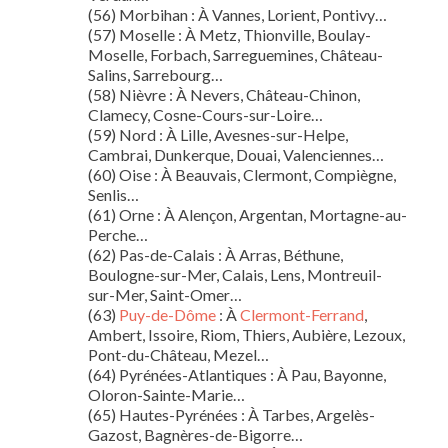
(56) Morbihan : À Vannes, Lorient, Pontivy…
(57) Moselle : À Metz, Thionville, Boulay-
Moselle, Forbach, Sarreguemines, Château-
Salins, Sarrebourg…
(58) Nièvre : À Nevers, Château-Chinon,
Clamecy, Cosne-Cours-sur-Loire…
(59) Nord : À Lille, Avesnes-sur-Helpe,
Cambrai, Dunkerque, Douai, Valenciennes…
(60) Oise : À Beauvais, Clermont, Compiègne,
Senlis…
(61) Orne : À Alençon, Argentan, Mortagne-au-
Perche…
(62) Pas-de-Calais : À Arras, Béthune,
Boulogne-sur-Mer, Calais, Lens, Montreuil-
sur-Mer, Saint-Omer…
(63)
Puy-de-Dôme
: À
Clermont-Ferrand
,
Ambert, Issoire, Riom, Thiers, Aubière, Lezoux,
Pont-du-Château, Mezel…
(64) Pyrénées-Atlantiques : À Pau, Bayonne,
Oloron-Sainte-Marie…
(65) Hautes-Pyrénées : À Tarbes, Argelès-
Gazost, Bagnères-de-Bigorre…