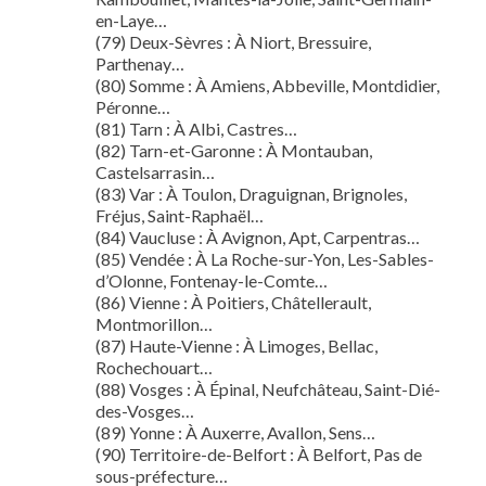
en-Laye…
(79) Deux-Sèvres : À Niort, Bressuire,
Parthenay…
(80) Somme : À Amiens, Abbeville, Montdidier,
Péronne…
(81) Tarn : À Albi, Castres…
(82) Tarn-et-Garonne : À Montauban,
Castelsarrasin…
(83) Var : À Toulon, Draguignan, Brignoles,
Fréjus, Saint-Raphaël…
(84) Vaucluse : À Avignon, Apt, Carpentras…
(85) Vendée : À La Roche-sur-Yon, Les-Sables-
d’Olonne, Fontenay-le-Comte…
(86) Vienne : À Poitiers, Châtellerault,
Montmorillon…
(87) Haute-Vienne : À Limoges, Bellac,
Rochechouart…
(88) Vosges : À Épinal, Neufchâteau, Saint-Dié-
des-Vosges…
(89) Yonne : À Auxerre, Avallon, Sens…
(90) Territoire-de-Belfort : À Belfort, Pas de
sous-préfecture…