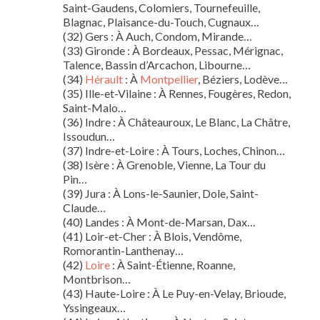
Saint-Gaudens, Colomiers, Tournefeuille,
Blagnac, Plaisance-du-Touch, Cugnaux…
(32) Gers : À Auch, Condom, Mirande…
(33) Gironde : À Bordeaux, Pessac, Mérignac,
Talence, Bassin d’Arcachon, Libourne…
(34)
Hérault
: À
Montpellier
, Béziers, Lodève…
(35) Ille-et-Vilaine : À Rennes, Fougères, Redon,
Saint-Malo…
(36) Indre : À Châteauroux, Le Blanc, La Châtre,
Issoudun…
(37) Indre-et-Loire : À Tours, Loches, Chinon…
(38) Isère : À Grenoble, Vienne, La Tour du
Pin…
(39) Jura : À Lons-le-Saunier, Dole, Saint-
Claude…
(40) Landes : À Mont-de-Marsan, Dax…
(41) Loir-et-Cher : À Blois, Vendôme,
Romorantin-Lanthenay…
(42)
Loire
: À Saint-Étienne, Roanne,
Montbrison…
(43) Haute-Loire : À Le Puy-en-Velay, Brioude,
Yssingeaux…