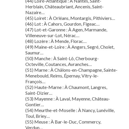
(44) Loire-Atlantique : À Nantes, Saint-
Herblain, Châteaubriant, Ancenis, Saint-
Nazaire…
(45) Loiret : À Orléans, Montargis, Pithiviers…
(46) Lot : À Cahors, Gourdon, Figeac…
(47) Lot-et-Garonne : À Agen, Marmande,
Villeneuve-sur-Lot, Nérac…
(48) Lozère : À Mende, Florac…
(49) Maine-et-Loire : À Angers, Segré, Cholet,
Saumur…
(50) Manche : À Saint-Lô, Cherbourg-
Octeville, Coutances, Avranches…
(51) Marne : À Châlons-en-Champagne, Sainte-
Menebould, Reims, Épernay, Vitry-le-
François…
(52) Haute-Marne : À Chaumont, Langres,
Saint-Dizier…
(53) Mayenne : À Laval, Mayenne, Château-
Gontier…
(54) Meurthe-et-Moselle : À Nancy, Lunéville,
Toul, Briey…
(55) Meuse : À Bar-le-Duc, Commercy,
Verdun…