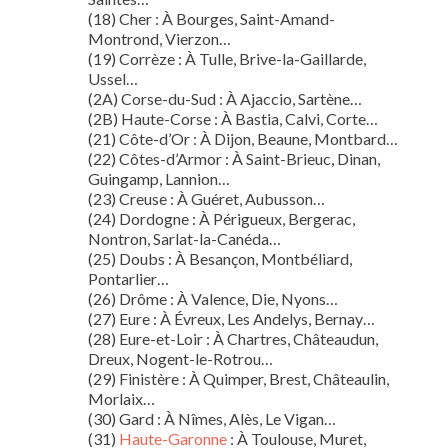
(18) Cher : À Bourges, Saint-Amand-
Montrond, Vierzon…
(19) Corrèze : À Tulle, Brive-la-Gaillarde,
Ussel…
(2A) Corse-du-Sud : À Ajaccio, Sartène…
(2B) Haute-Corse : À Bastia, Calvi, Corte…
(21) Côte-d’Or : À Dijon, Beaune, Montbard…
(22) Côtes-d’Armor : À Saint-Brieuc, Dinan,
Guingamp, Lannion…
(23) Creuse : À Guéret, Aubusson…
(24) Dordogne : À Périgueux, Bergerac,
Nontron, Sarlat-la-Canéda…
(25) Doubs : À Besançon, Montbéliard,
Pontarlier…
(26) Drôme : À Valence, Die, Nyons…
(27) Eure : À Évreux, Les Andelys, Bernay…
(28) Eure-et-Loir : À Chartres, Châteaudun,
Dreux, Nogent-le-Rotrou…
(29) Finistère : À Quimper, Brest, Châteaulin,
Morlaix…
(30) Gard : À Nîmes, Alès, Le Vigan…
(31)
Haute-Garonne
: À Toulouse, Muret,