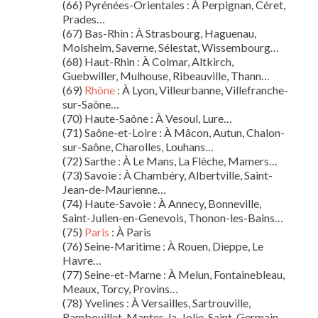
(66) Pyrénées-Orientales : À Perpignan, Céret,
Prades…
(67) Bas-Rhin : À Strasbourg, Haguenau,
Molsheim, Saverne, Sélestat, Wissembourg…
(68) Haut-Rhin : À Colmar, Altkirch,
Guebwiller, Mulhouse, Ribeauville, Thann…
(69)
Rhône
: À Lyon, Villeurbanne, Villefranche-
sur-Saône…
(70) Haute-Saône : À Vesoul, Lure…
(71) Saône-et-Loire : À Mâcon, Autun, Chalon-
sur-Saône, Charolles, Louhans…
(72) Sarthe : À Le Mans, La Flèche, Mamers…
(73) Savoie : À Chambéry, Albertville, Saint-
Jean-de-Maurienne…
(74) Haute-Savoie : À Annecy, Bonneville,
Saint-Julien-en-Genevois, Thonon-les-Bains…
(75)
Paris
: À Paris
(76) Seine-Maritime : À Rouen, Dieppe, Le
Havre…
(77) Seine-et-Marne : À Melun, Fontainebleau,
Meaux, Torcy, Provins…
(78) Yvelines : À Versailles, Sartrouville,
Rambouillet, Mantes-la-Jolie, Saint-Germain-