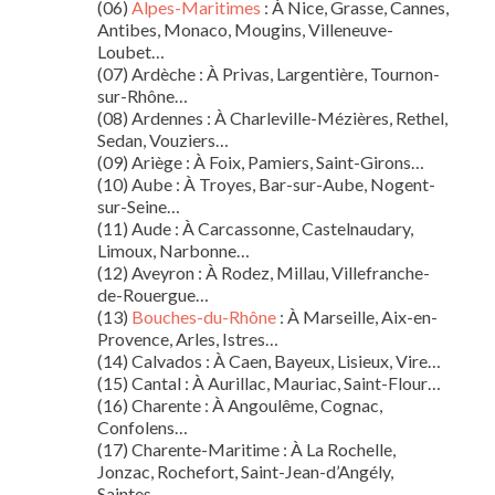
(06)
Alpes-Maritimes
: À Nice, Grasse, Cannes,
Antibes, Monaco, Mougins, Villeneuve-
Loubet…
(07) Ardèche : À Privas, Largentière, Tournon-
sur-Rhône…
(08) Ardennes : À Charleville-Mézières, Rethel,
Sedan, Vouziers…
(09) Ariège : À Foix, Pamiers, Saint-Girons…
(10) Aube : À Troyes, Bar-sur-Aube, Nogent-
sur-Seine…
(11) Aude : À Carcassonne, Castelnaudary,
Limoux, Narbonne…
(12) Aveyron : À Rodez, Millau, Villefranche-
de-Rouergue…
(13)
Bouches-du-Rhône
: À Marseille, Aix-en-
Provence, Arles, Istres…
(14) Calvados : À Caen, Bayeux, Lisieux, Vire…
(15) Cantal : À Aurillac, Mauriac, Saint-Flour…
(16) Charente : À Angoulême, Cognac,
Confolens…
(17) Charente-Maritime : À La Rochelle,
Jonzac, Rochefort, Saint-Jean-d’Angély,
Saintes…