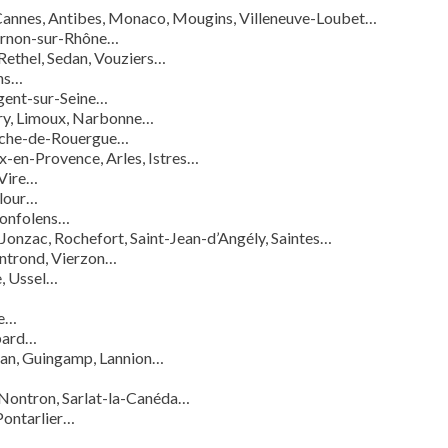
 Cannes, Antibes, Monaco, Mougins, Villeneuve-Loubet…
ournon-sur-Rhône…
 Rethel, Sedan, Vouziers…
ons…
ogent-sur-Seine…
ary, Limoux, Narbonne…
ranche-de-Rouergue…
ix-en-Provence, Arles, Istres…
 Vire…
Flour…
Confolens…
 Jonzac, Rochefort, Saint-Jean-d’Angély, Saintes…
ntrond, Vierzon…
e, Ussel…
…
te…
tbard…
inan, Guingamp, Lannion…
 Nontron, Sarlat-la-Canéda…
Pontarlier…