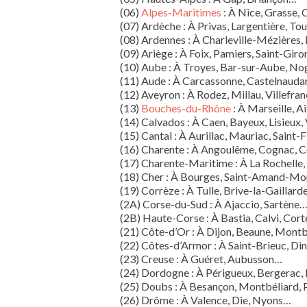
(06)
Alpes-Maritimes
: À Nice, Grasse,
(07) Ardèche : À Privas, Largentière, T
(08) Ardennes : À Charleville-Mézières,
(09) Ariège : À Foix, Pamiers, Saint-Gir
(10) Aube : À Troyes, Bar-sur-Aube, N
(11) Aude : À Carcassonne, Castelnaud
(12) Aveyron : À Rodez, Millau, Villef
(13)
Bouches-du-Rhône
: À Marseille, A
(14) Calvados : À Caen, Bayeux, Lisieux,
(15) Cantal : À Aurillac, Mauriac, Saint-
(16) Charente : À Angoulême, Cognac, 
(17) Charente-Maritime : À La Rochelle,
(18) Cher : À Bourges, Saint-Amand-Mo
(19) Corrèze : À Tulle, Brive-la-Gaillard
(2A) Corse-du-Sud : À Ajaccio, Sartène
(2B) Haute-Corse : À Bastia, Calvi, Cor
(21) Côte-d’Or : À Dijon, Beaune, Mon
(22) Côtes-d’Armor : À Saint-Brieuc, D
(23) Creuse : À Guéret, Aubusson…
(24) Dordogne : À Périgueux, Bergerac,
(25) Doubs : À Besançon, Montbéliard, 
(26) Drôme : À Valence, Die, Nyons…