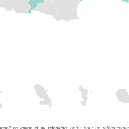
conseil en image et au relooking,
optez pour un référenceme