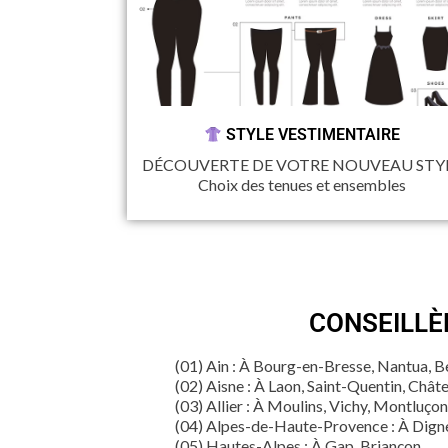
STYLE VESTIMENTAIRE
DÉCOUVERTE DE VOTRE NOUVEAU STY
Choix des tenues et ensembles
CONSEILLÈ
(01) Ain : À Bourg-en-Bresse, Nantua, B
(02) Aisne : À Laon, Saint-Quentin, Chât
(03) Allier : À Moulins, Vichy, Montluço
(04) Alpes-de-Haute-Provence : À Digne
(05) Hautes-Alpes : À Gap, Briançon…