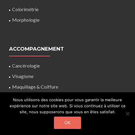
Colorimétrie
Morphologie
ACCOMPAGNEMENT
Cancérologie
Visagisme
Maquillage
&
Coiffure
Choix lunettes
Nous utilisons des cookies pour vous garantir la meilleure
expérience sur notre site web. Si vous continuez à utiliser ce
Personal shopping
site, nous supposerons que vous en êtes satisfait.
Relooking
OK
Nuancier couleur