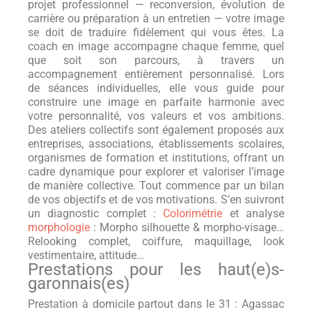
projet professionnel — reconversion, évolution de
carrière ou préparation à un entretien — votre image
se doit de traduire fidèlement qui vous êtes. La
coach en image accompagne chaque femme, quel
que soit son parcours, à travers un
accompagnement entièrement personnalisé. Lors
de séances individuelles, elle vous guide pour
construire une image en parfaite harmonie avec
votre personnalité, vos valeurs et vos ambitions.
Des ateliers collectifs sont également proposés aux
entreprises, associations, établissements scolaires,
organismes de formation et institutions, offrant un
cadre dynamique pour explorer et valoriser l’image
de manière collective. Tout commence par un bilan
de vos objectifs et de vos motivations. S’en suivront
un diagnostic complet :
Colorimétrie
et analyse
morphologie
: Morpho silhouette & morpho-visage…
Relooking complet, coiffure, maquillage, look
vestimentaire, attitude…
Prestations pour les haut(e)s-
garonnais(es)
Prestation à domicile partout dans le 31 : Agassac (31230), Aignes (31550), Aigrefeuille (31280), Alan (31420), Albiac (31460), Ambax (31230), Anan (31230), Antichan-de-Frontignes (31510), Antignac (31110), Arbas (31160), Arbon (31160), Ardiège (31210), Arguenos (31160), Argut-Dessous (31440), Arlos (31440), Arnaud-Guilhem (31360), Artigue (31110), Aspet (31160), Aspret-Sarrat (31800), Aucamville (31140), Aulon (31420), Auragne (31190), Aureville (31320), Auriac-sur-Vendinelle (31460), Auribail (31190), Aurignac (31420), Aurin (31570), Ausseing (31260), Ausson (31210), Aussonne (31840), Auterive (31190), Auzas (31360), Auzeville-Tolosane (31320), Auzielle (31650), Avignonet-Lauragais (31290), Ayguesvives (31450), Azas (31380), Bachas (31420), Bachos (31440), Bagiry (31510), Bagnères-de-Luchon (31110), Balesta (31580), Balma (31130), Barbazan (31510), Baren (31440), Bax (31310), Baziège (31450), Bazus (31380), Beauchalot (31360), Beaufort (31370), Beaumont-sur-Lèze (31870), Beaupuy (31850), Beauteville (31290), Beauville (31460), Beauzelle (31700), Belberaud (31450), Belbèze-de-Lauragais (31450), Belbèze-en-Comminges (31260), Bélesta-en-Lauragais (31540), Bellegarde-Sainte-Marie (31530), Bellesserre (31480), Benque (31420), Benque-Dessous-et-Dessus (31110), Bérat (31370), Bessières (31660), Bezins-Garraux (31440), Billière (31110), Binos (31440), Blagnac (31700), Blajan (31350), Bois-de-la-Pierre (31390), Boissède (31230), Bondigoux (31340), Bonrepos-Riquet (31590), Bonrepos-sur-Aussonnelle (31470), Bordes-de-Rivière (31210), Boudrac (31580), Bouloc (31620), Boulogne-sur-Gesse (31350), Bourg-d’Oueil (31110), Bourg-Saint-Bernard (31570), Boussan (31420), Boussens (31360), Boutx (31160), Bouzin (31420), Bragayrac (31470), Brax (31490), Bretx (31530), Brignemont (31480), Bruguières (31150), Burgalays (31440), Buzet-sur-Tarn (31660), Cabanac-Cazaux (31160), Cabanac-Séguenville (31480), Cadours (31480), Caignac (31560), Calmont (31560), Cambernard (31470), Cambiac (31460), Canens (31310), Capens (31410), Caragoudes (31460), Caraman (31460), Carbonne (31390), Cardeilhac (31350), Cassagnabère-Tournas (31420), Cassagne (31260), Castagnac (31310), Castagnède (31260), Castanet-Tolosan (31320), Castelbiague (31160), Castelgaillard (31230), Castelginest (31780), Castelmaurou (31180), Castelnau-d’Estrétefonds (31620), Castelnau-Picampeau (31430), Castéra-Vignoles (31350), Casties-Labrande (31430), Castillon-de-Larboust (31110), Castillon-de-Saint-Martory (31360), Cathervielle (31110), Caubiac (31480), Caubous (31110), Caujac (31190), Cazac (31230), Cazaril-Tambourès (31580), Cazarilh-Laspènes (31110), Cazaunous (31160), Cazaux-Layrisse (31440), Cazeaux-de-Larboust (31110), Cazeneuve-Montaut (31420), Cazères (31220), Cépet (31620), Cessales (31290), Charlas (31350), Chaum (31440), Chein-Dessus (31160), Ciadoux (31350), Cier-de-Luchon (31110), Cier-de-Rivière (31510), Cierp-Gaud (31440), Cintegabelle (31550), Cirès (31110), Clarac (31210), Clermont-le-Fort (31810), Colomiers (31770), Cornebarrieu (31700), Corronsac (31450), Coueilles (31230), Couladère (31220), Couret (31160), Cox (31480), Cugnaux (31270), Cuguron (31210), Daux (31700), Deyme (31450), Donneville (31450), Drémil-Lafage (31280), Drudas (31480), Eaunes (31600), Empeaux (31470), Encausse-les-Thermes (31160), Eoux (31420), Escalquens (31750), Escanecrabe (31350), Escoulis (31260), Espanès (31450), Esparron (31420), Esperce (31190), Estadens (31160), Estancarbon (31800), Esténos (31440), Eup (31440), Fabas (31230), Falga (31540), Fenouillet (31150), Figarol (31260), Flourens (31130), Folcarde (31290), Fonbeauzard (31140), Fonsorbes (31470), Fontenilles (31470), Forgues (31370), Fos (31440), Fougaron (31160), Fourquevaux (31450), Francarville (31460), Francazal (31260), Francon (31420), Franquevielle (31210), Fronsac (31440), Frontignan-de-Comminges (31510), Frontignan-Savès (31230), Fronton (31620), Frouzins (31270), Fustignac (31430), Gagnac-sur-Garonne (31150), Gaillac-Toulza (31550), Galié (31510), Ganties (31160), Garac (31480), Gardouch (31290), Gargas (31620), Garidech (31380), Garin (31110), Gauré (31590), Gémil (31380), Génos (31510), Gensac-de-Boulogne (31350), Gensac-sur-Garonne (31310), Gibel (31560), Gouaux-de-Larboust (31110), Gouaux-de-Luchon (31110), Goudex (31230), Gourdan-Polignan (31210), Goutevernisse (31310), Gouzens (31310), Goyrans (31120), Gragnague (31380), Gratens (31430), Gratentour (31150), Grazac (31190), Grenade (31330), Grépiac (31190), Guran (31440), Herran (31160), His (31260), Huos (31210), Issus (31450), Izaut-de-l’Hôtel (31160), Jurvielle (31110), Juzes (31540), Juzet-d’Izaut (31160), Juzet-de-Luchon (31110), L’Isle-en-Dodon (31230), L’Union (31240), La Magdelaine-sur-Tarn (31340), La Salvetat-Lauragais (31460), La Salvetat-Saint-Gilles (31880), Labarthe-Inard (31800), Labarthe-Rivière (31800), Labarthe-sur-Lèze (31860), Labastide-Beauvoir (31450), Labastide-Clermont (31370), Labastide-Paumès (31230), Labastide-Saint-Sernin (31620), Labastidette (31600), Labège (31670), Labroquère (31510), Labruyère-Dorsa (31190), Lacaugne (31390), Lacroix-Falgarde (31120), Laffite-Toupière (31360), Lafitte-Vigordane (31390), Lagarde (31290), Lagardelle-sur-Lèze (31870), Lagrâce-Dieu (31190), Lagraulet-Saint-Nicolas (31480), Lahage (31370), Lahitère (31310), Lalouret-Laffiteau (31800), Lamasquère (31600), Landorthe (31800), Lanta (31570), Lapeyrère (31310), Lapeyrouse-Fossat (31180), Larcan (31800), Laréole (31480), Larra (31330), Larroque (31580), Lasserre-Pradère (31530), Latoue (31800), Latour (31310), Latrape (31310), Launac (31330), Launaguet (31140), Lautignac (31370), Lauzerville (31650), Lavalette (31590), Lavelanet-de-Comminges (31220), Lavernose-Lacasse (31410), Layrac-sur-Tarn (31340), Le Born (31340), Le Burgaud (31330), Le Cabanial (31460), Le Castéra (31530), Le Cuing (31210), Le Faget (31460), Le Fauga (31410), Le Fousseret (31430), Le Fréchet (31360), Le Grès (31480), Le Pin-Murelet (31370), Le Plan (31220), Lécussan (31580), Lège (31440), Léguevin (31490), Les Tourreilles (31210), Lescuns (31220), Lespinasse (31150), Lespiteau (31160), Lespugue (31350), Lestelle-de-Saint-Martory (31360), Lévignac (31530), Lherm (31600), Lieoux (31800), Lilhac (31230), Lodes (31800), Longages (31410), Loubens-Lauragais (31460), Loudet (31580), Lourde (31510), Luscan (31510), Lussan-Adeilhac (31430), Lux (31290), Mailholas (31310), Malvezie (31510), Mancioux (31360), Mane (31260), Marignac (31440), Marignac-Lasclares (31430), Marignac-Laspeyres (31220), Marliac (31550), Marquefave (31390), Marsoulas (31260), Martisserre (31230), Martres-de-Rivière (31210), Martres-Tolosane (31220), Mascarville (31460), Massabrac (31310), Mauran (31220), Mauremont (31290), Maurens (31540), Mauressac (31190), Maureville (31460), Mauvaisin (31190), Mauvezin (31230), Mauzac (31410), Mayrègne (31110), Mazères-sur-Salat (31260), Melles (31440), Menville (31530), Mérenvielle (31530), Mervilla (31320), Merville (31330), Milhas (31160), Mirambeau (31230), Miramont-de-Comminges (31800), Miremont (31190), Mirepoix-sur-Tarn (31340), Molas (31230), Moncaup (31160), Mondavezan (31220), Mondilhan (31350), Mondonville (31700), Mondouzil (31850), Monès (31370), Monestrol (31560), Mons (31280), Mont-de-Galié (31510), Montaigut-sur-Save (31530), Montastruc-de-Salies (31160), Montastruc-la-Conseillère (31380), Montastruc-Savès (31370), Montauban-de-Luchon (31110), Montaut (31410), Montberaud (31220), Montbernard (31230), Montberon (31140), Montbrun-Bocage (31310), Montbrun-Lauragais (31450), Montclar-de-Comminges (31220), Montclar-Lauragais (31290), Montégut-Bourjac (31430), Montégut-Lauragais (31540), Montespan (31260), Montesquieu-Guittaut (31230), Montesquieu-Lauragais (31450), Montesquieu-Volvestre (31310), Montgaillard-de-Salies (31260), Montgaillard-Lauragais (31290), Montgaillard-sur-Save (31350), Montgazin (31410), Montgeard (31560), Montgiscard (31450), Montgras (31370), Montjoire (31380), Montlaur (31450), Montmaurin (31350), Montoulieu-Saint-Bernard (31420), Montoussin (31430), Montpitol (31380), Montrabé (31850), Montréjeau (31210), Montsaunès (31260), Mourvilles-Basses (31460), Mourvilles-Hautes (31540), Moustajon (31110), Muret (31600), Nailloux (31560), Nénigan (31350), Nizan-Gesse (31350), Noé (31410), Nogaret (31540), Noueilles (31450), Odars (31450), Ondes (31330), Oô (31110), Ore (31510), Palaminy (31220), Paulhac (31380), Payssous (31510), Péchabou (31320), Pechbonnieu (31140), Pechbusque (31320), Péguilhan (31350), Pelleport (31480), Peyrissas (31420), Peyrouzet (31420), Peyssies (31390), Pibrac (31820), Pin-Balma (31130), Pins-Justaret (31860), Pinsaguel (31120), Plagne (31220), Plagnole (31370), Plaisance-du-Touch (31830), Pointis-de-Rivière (31210), Pointis-Inard (31800), Polastron (31430), Pompertuzat (31450), Ponlat-Taillebourg (31210), Portet-d’Aspet (31160), Portet-de-Luchon (31110), Portet-sur-Garonne (31120), Poubeau (31110), Poucharramet (31370), Pouy-de-Touges (31430), Pouze (31450), Préserville (31570), Proupiary (31360), Prunet (31460), Puydaniel (31190), Puymaurin (31230), Puysségur (31480), Quint-Fonsegrives (31130), Ramonville-Saint-Agne (31520), Razecueillé (31160), Rebigue (31320), Régades (31800), Renneville (31290), Revel (31250), Rieucazé (31800), Rieumajou (31290), Rieumes (31370), Rieux-Volvestre (31310), Riolas (31230), Roquefort-sur-Garonne (31360), Roques (31120), Roquesérière (31380), Roquettes (31120), Rouède (31160), Rouffiac-Tolosan (31180), Roumens (31540), Sabonnères (31370), Saccourvielle (31110), Saiguède (31470), Saint-Alban (31140), Saint-André (31420), Saint-Araille (31430), Saint-Aventin (31110), Saint-Béat-Lez (31440), Saint-Bertrand-de-Comminges (31510), Saint-Cézert (31330), Saint-Christaud (31310), Saint-Clar-de-Rivière (31600), Saint-Élix-le-Château (31430), Saint-Élix-Séglan (31420), Saint-Félix-Lauragais (31540), Saint-Ferréol-de-Comminges (31350), Saint-Frajou (31230), Saint-Gaudens (31800), Saint-Geniès-Bellevue (311