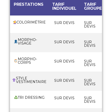
PRESTATIONS
TARIF
TARIF
A
INDIVIDUEL
GROUPE
E
COLORIMÉTRIE
SUR DEVIS
SUR
DEVIS
MORPHO-
SUR DEVIS
SUR
VISAGE
DEVIS
MORPHO-
SUR DEVIS
SUR
CORPS
DEVIS
STYLE
SUR DEVIS
SUR
VESTIMENTAIRE
DEVIS
TRI DRESSING
SUR DEVIS
SUR
DEVIS