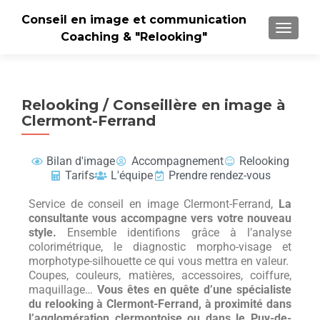
Conseil en image et communication
TOGGLE
Coaching & "Relooking"
Relooking / Conseillère en image à
Clermont-Ferrand
Bilan d'image
Accompagnement
Relooking
Tarifs
L'équipe
Prendre rendez-vous
Service de conseil en image Clermont-Ferrand,
La
consultante vous accompagne vers votre nouveau
style.
Ensemble identifions grâce à l’analyse
colorimétrique, le diagnostic morpho-visage et
morphotype-silhouette ce qui vous mettra en valeur.
Coupes, couleurs, matières, accessoires, coiffure,
maquillage…
Vous êtes en quête d’une spécialiste
du relooking à Clermont-Ferrand, à proximité dans
l’agglomération clermontoise ou dans le Puy-de-