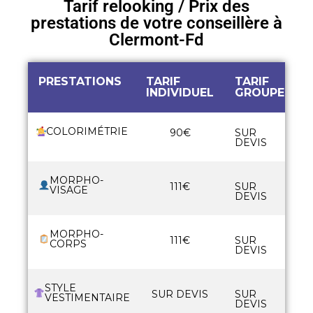
Tarif relooking / Prix des
prestations de votre conseillère à
Clermont-Fd
PRESTATIONS
TARIF
TARIF
A
INDIVIDUEL
GROUPE
E
COLORIMÉTRIE
90€
SUR
DEVIS
MORPHO-
111€
SUR
VISAGE
DEVIS
MORPHO-
111€
SUR
CORPS
DEVIS
STYLE
SUR DEVIS
SUR
VESTIMENTAIRE
DEVIS