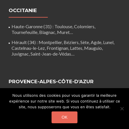
OCCITANIE
Haute-Garonne (31)
: Toulouse, Colomiers,
Tournefeuille, Blagnac, Muret…
Hérault (34)
:
Montpellier
, Béziers, Sète, Agde, Lunel,
Castelnau-le-Lez
, Frontignan, Lattes, Mauguio,
Juvignac, Saint-Jean-de-Védas…
PROVENCE-ALPES-CÔTE-D’AZUR
Nous utilisons des cookies pour vous garantir la meilleure
Alpes-Maritimes (06)
: Nice, Antibes, Cannes,
expérience sur notre site web. Si vous continuez à utiliser ce
Monaco…
site, nous supposerons que vous en êtes satisfait.
Bouches-du-Rhône (13)
: Marseille, Aix-en-Provence…
OK