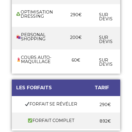
OPTIMISATION
290€
SUR
DRESSING
DEVIS
PERSONAL
200€
SUR
SHOPPING
DEVIS
COURS AUTO-
60€
SUR
MAQUILLAGE
DEVIS
LES FORFAITS
TARIF
FORFAIT SE RÉVÉLER
290€
FORFAIT COMPLET
892€