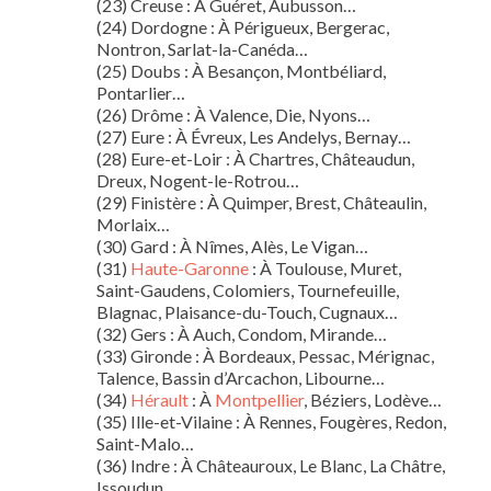
(23) Creuse : À Guéret, Aubusson…
(24) Dordogne : À Périgueux, Bergerac,
Nontron, Sarlat-la-Canéda…
(25) Doubs : À Besançon, Montbéliard,
Pontarlier…
(26) Drôme : À Valence, Die, Nyons…
(27) Eure : À Évreux, Les Andelys, Bernay…
(28) Eure-et-Loir : À Chartres, Châteaudun,
Dreux, Nogent-le-Rotrou…
(29) Finistère : À Quimper, Brest, Châteaulin,
Morlaix…
(30) Gard : À Nîmes, Alès, Le Vigan…
(31)
Haute-Garonne
: À Toulouse, Muret,
Saint-Gaudens, Colomiers, Tournefeuille,
Blagnac, Plaisance-du-Touch, Cugnaux…
(32) Gers : À Auch, Condom, Mirande…
(33) Gironde : À Bordeaux, Pessac, Mérignac,
Talence, Bassin d’Arcachon, Libourne…
(34)
Hérault
: À
Montpellier
, Béziers, Lodève…
(35) Ille-et-Vilaine : À Rennes, Fougères, Redon,
Saint-Malo…
(36) Indre : À Châteauroux, Le Blanc, La Châtre,
Issoudun…