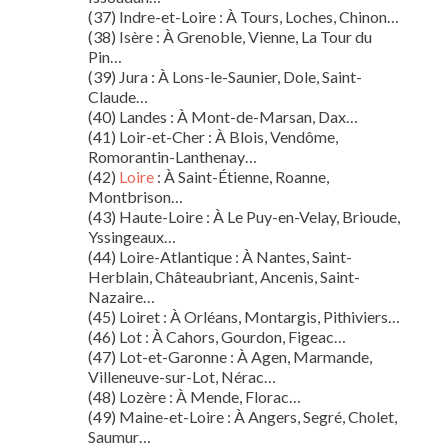
(37) Indre-et-Loire : À Tours, Loches, Chinon…
(38) Isère : À Grenoble, Vienne, La Tour du
Pin…
(39) Jura : À Lons-le-Saunier, Dole, Saint-
Claude…
(40) Landes : À Mont-de-Marsan, Dax…
(41) Loir-et-Cher : À Blois, Vendôme,
Romorantin-Lanthenay…
(42)
Loire
: À Saint-Étienne, Roanne,
Montbrison…
(43) Haute-Loire : À Le Puy-en-Velay, Brioude,
Yssingeaux…
(44) Loire-Atlantique : À Nantes, Saint-
Herblain, Châteaubriant, Ancenis, Saint-
Nazaire…
(45) Loiret : À Orléans, Montargis, Pithiviers…
(46) Lot : À Cahors, Gourdon, Figeac…
(47) Lot-et-Garonne : À Agen, Marmande,
Villeneuve-sur-Lot, Nérac…
(48) Lozère : À Mende, Florac…
(49) Maine-et-Loire : À Angers, Segré, Cholet,
Saumur…