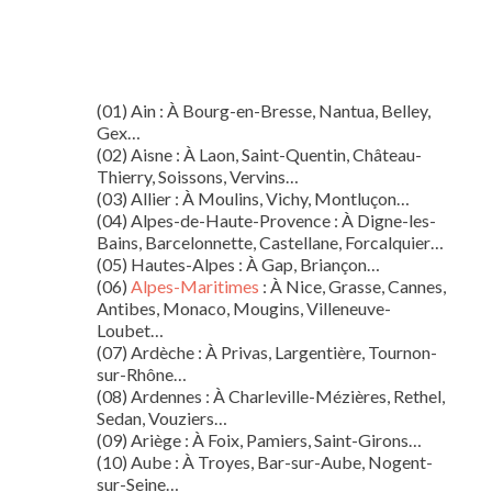
(01) Ain : À Bourg-en-Bresse, Nantua, Belley,
Gex…
(02) Aisne : À Laon, Saint-Quentin, Château-
Thierry, Soissons, Vervins…
(03) Allier : À Moulins, Vichy, Montluçon…
(04) Alpes-de-Haute-Provence : À Digne-les-
Bains, Barcelonnette, Castellane, Forcalquier…
(05) Hautes-Alpes : À Gap, Briançon…
(06)
Alpes-Maritimes
: À Nice, Grasse, Cannes,
Antibes, Monaco, Mougins, Villeneuve-
Loubet…
(07) Ardèche : À Privas, Largentière, Tournon-
sur-Rhône…
(08) Ardennes : À Charleville-Mézières, Rethel,
Sedan, Vouziers…
(09) Ariège : À Foix, Pamiers, Saint-Girons…
(10) Aube : À Troyes, Bar-sur-Aube, Nogent-
sur-Seine…