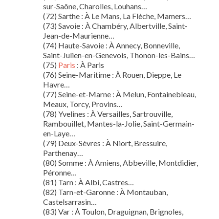
sur-Saône, Charolles, Louhans…
(72) Sarthe : À Le Mans, La Flèche, Mamers…
(73) Savoie : À Chambéry, Albertville, Saint-
Jean-de-Maurienne…
(74) Haute-Savoie : À Annecy, Bonneville,
Saint-Julien-en-Genevois, Thonon-les-Bains…
(75)
Paris
: À Paris
(76) Seine-Maritime : À Rouen, Dieppe, Le
Havre…
(77) Seine-et-Marne : À Melun, Fontainebleau,
Meaux, Torcy, Provins…
(78) Yvelines : À Versailles, Sartrouville,
Rambouillet, Mantes-la-Jolie, Saint-Germain-
en-Laye…
(79) Deux-Sèvres : À Niort, Bressuire,
Parthenay…
(80) Somme : À Amiens, Abbeville, Montdidier,
Péronne…
(81) Tarn : À Albi, Castres…
(82) Tarn-et-Garonne : À Montauban,
Castelsarrasin…
(83) Var : À Toulon, Draguignan, Brignoles,