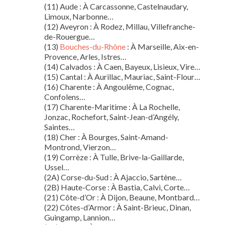
(11) Aude : À Carcassonne, Castelnaudary,
Limoux, Narbonne…
(12) Aveyron : À Rodez, Millau, Villefranche-
de-Rouergue…
(13)
Bouches-du-Rhône
: À Marseille, Aix-en-
Provence, Arles, Istres…
(14) Calvados : À Caen, Bayeux, Lisieux, Vire…
(15) Cantal : À Aurillac, Mauriac, Saint-Flour…
(16) Charente : À Angoulême, Cognac,
Confolens…
(17) Charente-Maritime : À La Rochelle,
Jonzac, Rochefort, Saint-Jean-d’Angély,
Saintes…
(18) Cher : À Bourges, Saint-Amand-
Montrond, Vierzon…
(19) Corrèze : À Tulle, Brive-la-Gaillarde,
Ussel…
(2A) Corse-du-Sud : À Ajaccio, Sartène…
(2B) Haute-Corse : À Bastia, Calvi, Corte…
(21) Côte-d’Or : À Dijon, Beaune, Montbard…
(22) Côtes-d’Armor : À Saint-Brieuc, Dinan,
Guingamp, Lannion…