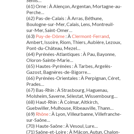
Senlis…
(61) Orne : À Alençon, Argentan, Mortagne-au-
Perche…
(62) Pas-de-Calais : À Arras, Béthune,
Boulogne-sur-Mer, Calais, Lens, Montreuil-
sur-Mer, Saint-Omer…
(63)
Puy-de-Dôme
: À
Clermont-Ferrand
,
Ambert, Issoire, Riom, Thiers, Aubière, Lezoux,
Pont-du-Château, Mezel…
(64) Pyrénées-Atlantiques : À Pau, Bayonne,
Oloron-Sainte-Marie…
(65) Hautes-Pyrénées : À Tarbes, Argelès-
Gazost, Bagnères-de-Bigorre…
(66) Pyrénées-Orientales : À Perpignan, Céret,
Prades…
(67) Bas-Rhin : À Strasbourg, Haguenau,
Molsheim, Saverne, Sélestat, Wissembourg…
(68) Haut-Rhin : À Colmar, Altkirch,
Guebwiller, Mulhouse, Ribeauville, Thann…
(69)
Rhône
: À Lyon, Villeurbanne, Villefranche-
sur-Saône…
(70) Haute-Saône : À Vesoul, Lure…
(71) Saône-et-Loire : À Mâcon, Autun, Chalon-