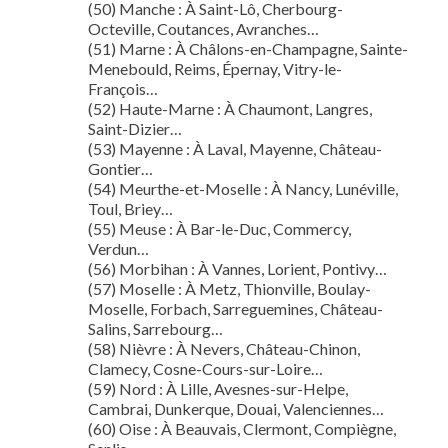
(50) Manche : À Saint-Lô, Cherbourg-
Octeville, Coutances, Avranches…
(51) Marne : À Châlons-en-Champagne, Sainte-
Menebould, Reims, Épernay, Vitry-le-
François…
(52) Haute-Marne : À Chaumont, Langres,
Saint-Dizier…
(53) Mayenne : À Laval, Mayenne, Château-
Gontier…
(54) Meurthe-et-Moselle : À Nancy, Lunéville,
Toul, Briey…
(55) Meuse : À Bar-le-Duc, Commercy,
Verdun…
(56) Morbihan : À Vannes, Lorient, Pontivy…
(57) Moselle : À Metz, Thionville, Boulay-
Moselle, Forbach, Sarreguemines, Château-
Salins, Sarrebourg…
(58) Nièvre : À Nevers, Château-Chinon,
Clamecy, Cosne-Cours-sur-Loire…
(59) Nord : À Lille, Avesnes-sur-Helpe,
Cambrai, Dunkerque, Douai, Valenciennes…
(60) Oise : À Beauvais, Clermont, Compiègne,