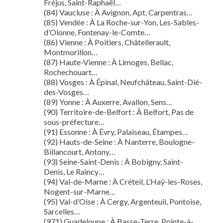
Fréjus, Saint-Raphaël…
(84) Vaucluse : À Avignon, Apt, Carpentras…
(85) Vendée : À La Roche-sur-Yon, Les-Sables-
d’Olonne, Fontenay-le-Comte…
(86) Vienne : À Poitiers, Châtellerault,
Montmorillon…
(87) Haute-Vienne : À Limoges, Bellac,
Rochechouart…
(88) Vosges : À Épinal, Neufchâteau, Saint-Dié-
des-Vosges…
(89) Yonne : À Auxerre, Avallon, Sens…
(90) Territoire-de-Belfort : À Belfort, Pas de
sous-préfecture…
(91) Essonne : À Évry, Palaiseau, Étampes…
(92) Hauts-de-Seine : À Nanterre, Boulogne-
Billancourt, Antony…
(93) Seine-Saint-Denis : À Bobigny, Saint-
Denis, Le Raincy…
(94) Val-de-Marne : À Créteil, L’Haÿ-les-Roses,
Nogent-sur-Marne…
(95) Val-d’Oise : À Cergy, Argenteuil, Pontoise,
Sarcelles…
(971) Guadeloupe : À Basse-Terre, Pointe-à-